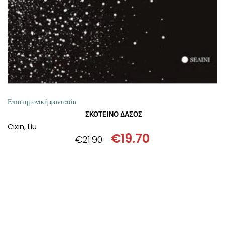
Επιστημονική φαντασία
ΣΚΟΤΕΙΝΟ ΔΑΣΟΣ
Cixin, Liu
€
19.70
€
21.90
Original
Η
price
τρέχουσα
was:
τιμή
€21.90.
είναι:
€19.70.