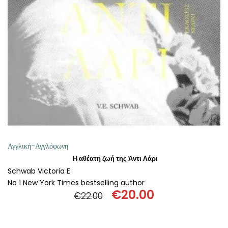
ΘΕΤΙΚΈΣ ΕΠΙΣΤΉΜΕΣ
ΤΈΧΝΕΣ
ΚΌΜΙΚ ΚΑΙ GRAPHIC NOVEL
ΨΥΧΟΛΟΓΊΑ
ΔΙΆΦΟΡΑ
Αγγλική-Αγγλόφωνη
Η αθέατη ζωή της Άντι Λάρι
Schwab Victoria E
No 1 New York Times bestselling author
€
20.00
€
22.00
Original
Η
price
τρέχουσα