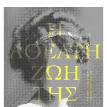
ΙΣΤΟΡΙΚΌ ΜΥΘΙΣΤΌΡΗΜΑ
ΚΙΝΈΖΙΚΗ
ΛΟΓΟΤΕΧΝΊΑ ΤΟΥ ΦΑΝΤΑΣΤΙΚΟΎ
ΙΑΠΩΝΙΚΉ
ΙΣΤΟΡΊΑ
ΓΑΛΛΙΚΉ-ΓΑ
ΠΑΙΔΙΚΌ ΒΙΒΛΊΟ
ΒΑΛΚΑΝΙΚΉ
ΦΙΛΟΣΟΦΊΑ
ΆΛΛΕΣ
ΚΡΗΤΙΚΑ
ΔΟΚΊΜΙΟ
ΓΛΏΣΣΑ