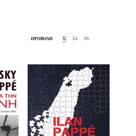
ΠΡΟΒΟΛΉ
12
24
36