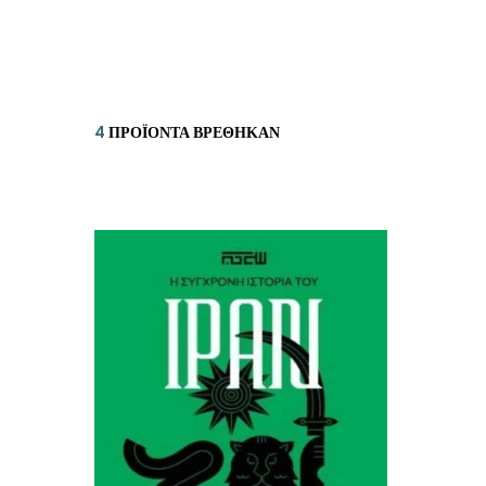
ΙΣΤΟΡΙΚΌ ΜΥΘΙΣΤΌΡΗΜΑ
ΚΙ
ΛΟΓΟΤΕΧΝΊΑ ΤΟΥ ΦΑΝΤΑΣΤΙΚΟΎ
ΙΑ
ΙΣΤΟΡΊΑ
4
ΠΡΟΪΌΝΤΑ ΒΡΈΘΗΚΑΝ
ΓΑ
ΠΑΙΔΙΚΌ ΒΙΒΛΊΟ
ΒΑ
ΦΙΛΟΣΟΦΊΑ
ΆΛ
ΚΡΗΤΙΚΑ
ΔΟΚΊΜΙΟ
ΓΛΏΣΣΑ