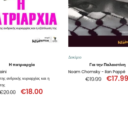
Δοκίμιο
Η πατριαρχία
Για την Παλαιστίνη
aini
Noam Chomsky - Ilan Pappé
€
17.9
της ανδρικής κυριαρχίας και η
€
19.99
Origin
της
€
18.00
price
€
20.00
Original
Η
was:
price
τρέχουσα
€19.99
was:
τιμή
€20.00.
είναι:
€18.00.