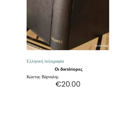
ΘΕΤΙΚΈΣ ΕΠΙΣΤΉΜΕΣ
ΤΈΧΝΕΣ
ΚΌΜΙΚ ΚΑΙ GRAPHIC NOVEL
ΨΥΧΟΛΟΓΊΑ
Ελληνική πεζογραφία
ΔΙΆΦΟΡΑ
Οι δικτάτορες
Κώστας Βάρναλης
€
20.00