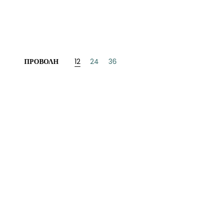
ΝΈΖΙΚΗ
ΠΩΝΙΚΉ
ΛΛΙΚΉ-ΓΑΛΛΌΦΩΝΗ
ΠΡΟΒΟΛΉ
12
24
36
ΛΚΑΝΙΚΉ
ΛΕΣ