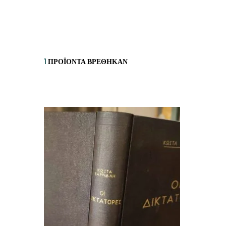
ΙΣΤΟΡΙΚΌ ΜΥΘΙΣΤΌΡΗΜΑ
ΚΙ
ΛΟΓΟΤΕΧΝΊΑ ΤΟΥ ΦΑΝΤΑΣΤΙΚΟΎ
ΙΑ
ΙΣΤΟΡΊΑ
1
ΠΡΟΪΌΝΤΑ ΒΡΈΘΗΚΑΝ
ΓΑ
ΠΑΙΔΙΚΌ ΒΙΒΛΊΟ
ΒΑ
ΦΙΛΟΣΟΦΊΑ
ΆΛ
ΚΡΗΤΙΚΑ
ΔΟΚΊΜΙΟ
ΓΛΏΣΣΑ