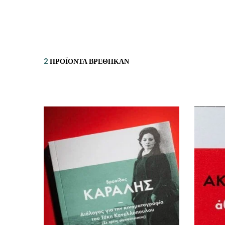
ΙΣΤΟΡΙΚΌ ΜΥΘΙΣΤΌΡΗΜΑ
ΚΙ
ΛΟΓΟΤΕΧΝΊΑ ΤΟΥ ΦΑΝΤΑΣΤΙΚΟΎ
ΙΑ
ΙΣΤΟΡΊΑ
2
ΠΡΟΪΌΝΤΑ ΒΡΈΘΗΚΑΝ
ΓΑ
ΠΑΙΔΙΚΌ ΒΙΒΛΊΟ
ΒΑ
ΦΙΛΟΣΟΦΊΑ
ΆΛ
ΚΡΗΤΙΚΑ
ΔΟΚΊΜΙΟ
ΓΛΏΣΣΑ