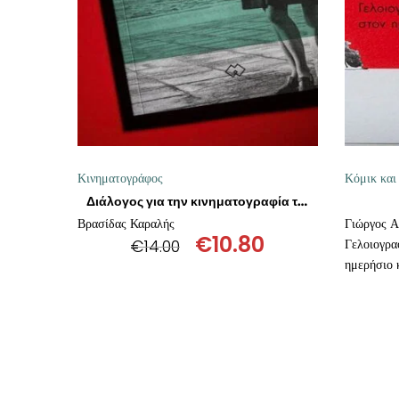
ΘΕΤΙΚΈΣ ΕΠΙΣΤΉΜΕΣ
ΤΈΧΝΕΣ
ΚΌΜΙΚ ΚΑΙ GRAPHIC NOVEL
ΨΥΧΟΛΟΓΊΑ
Κινηματογράφος
Κόμικ κα
ΔΙΆΦΟΡΑ
Διάλογος για την κινηματογραφία του Τάκη Κανελλόπουλου
Βρασίδας Καραλής
Γιώργος Α
€
10.80
€
14.00
Γελοιογρα
Original
Η
ημερήσιο 
price
τρέχουσα
was:
τιμή
€14.00.
είναι:
€10.80.