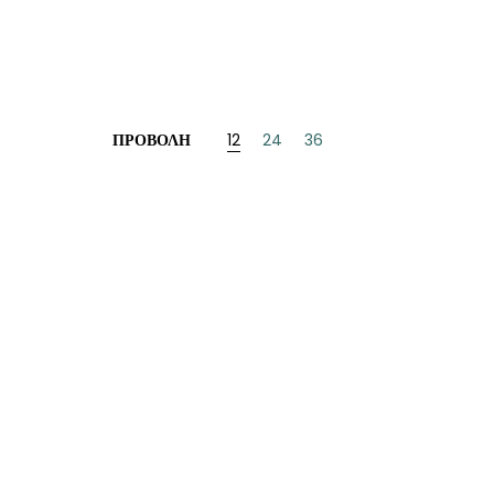
ΠΡΟΒΟΛΉ
12
24
36