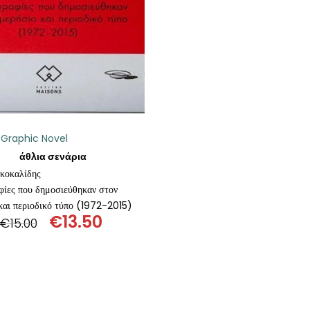
ι Graphic Novel
άθλια σενάρια
κοκαλίδης
φίες που δημοσιεύθηκαν στον
και περιοδικό τύπο (1972-2015)
€
13.50
€
15.00
Original
Η
price
τρέχουσα
was:
τιμή
€15.00.
είναι:
€13.50.