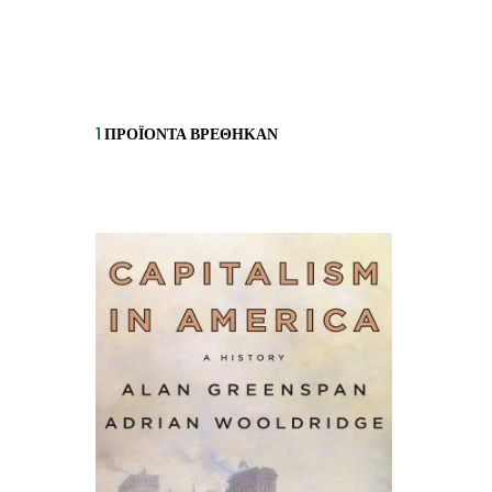
ΙΣΤΟΡΙΚΌ ΜΥΘΙΣΤΌΡΗΜΑ
ΚΙ
ΛΟΓΟΤΕΧΝΊΑ ΤΟΥ ΦΑΝΤΑΣΤΙΚΟΎ
ΙΑ
ΙΣΤΟΡΊΑ
1
ΠΡΟΪΌΝΤΑ ΒΡΈΘΗΚΑΝ
ΓΑ
ΠΑΙΔΙΚΌ ΒΙΒΛΊΟ
ΒΑ
ΦΙΛΟΣΟΦΊΑ
ΆΛ
ΚΡΗΤΙΚΑ
ΔΟΚΊΜΙΟ
ΓΛΏΣΣΑ