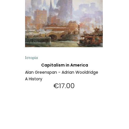
ΘΕΤΙΚΈΣ ΕΠΙΣΤΉΜΕΣ
ΤΈΧΝΕΣ
ΚΌΜΙΚ ΚΑΙ GRAPHIC NOVEL
ΨΥΧΟΛΟΓΊΑ
Ιστορία
ΔΙΆΦΟΡΑ
Capitalism in America
Alan Greenspan - Adrian Wooldridge
A History
€
17.00