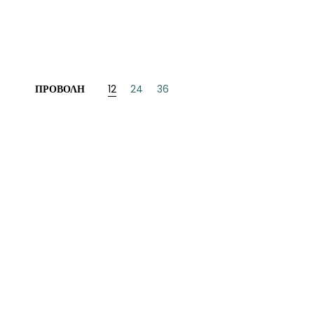
ΝΈΖΙΚΗ
ΠΩΝΙΚΉ
ΛΛΙΚΉ-ΓΑΛΛΌΦΩΝΗ
ΠΡΟΒΟΛΉ
12
24
36
ΛΚΑΝΙΚΉ
ΛΕΣ