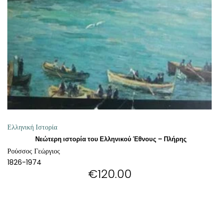
ΘΕΤΙΚΈΣ ΕΠΙΣΤΉΜΕΣ
ΤΈΧΝΕΣ
ΚΌΜΙΚ ΚΑΙ GRAPHIC NOVEL
ΨΥΧΟΛΟΓΊΑ
ΔΙΆΦΟΡΑ
Ελληνική Ιστορία
Νεώτερη ιστορία του Ελληνικού Έθνους – Πλήρης
Ρούσσος Γεώργιος
1826-1974
€
120.00