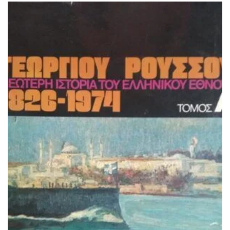
ΙΣΤΟΡΙΚΌ ΜΥΘΙΣΤΌΡΗΜΑ
ΚΙΝΈΖΙΚΗ
ΛΟΓΟΤΕΧΝΊΑ ΤΟΥ ΦΑΝΤΑΣΤΙΚΟΎ
ΙΑΠΩΝΙΚΉ
ΙΣΤΟΡΊΑ
ΓΑΛΛΙΚΉ-ΓΑ
ΠΑΙΔΙΚΌ ΒΙΒΛΊΟ
ΒΑΛΚΑΝΙΚΉ
ΦΙΛΟΣΟΦΊΑ
ΆΛΛΕΣ
ΚΡΗΤΙΚΑ
ΔΟΚΊΜΙΟ
ΓΛΏΣΣΑ