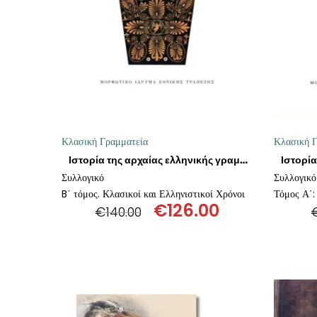
ΘΕΤΙΚΈΣ ΕΠΙΣΤΉΜΕΣ
ΤΈΧΝΕΣ
ΚΌΜΙΚ ΚΑΙ GRAPHIC NOVEL
ΨΥΧΟΛΟΓΊΑ
Κλασική Γραμματεία
Κλασική Γ
ΔΙΆΦΟΡΑ
Ιστορία της αρχαίας ελληνικής γραμματείας
Συλλογικό
Συλλογικό
B΄ τόμος. Κλασικοί και Ελληνιστικοί Χρόνοι
Τόμος Α΄:
€
126.00
€
140.00
Original
Η
price
τρέχουσα
was:
τιμή
€140.00.
είναι:
€126.00.