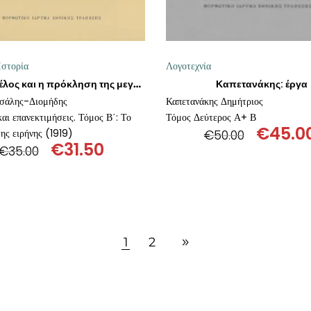
Ιστορία
Λογοτεχνία
Καπετανάκης: έργα
Ο Βενιζέλος και η πρόκληση της μεγάλης Ελλάδας.
τσάλης-Διομήδης
Καπετανάκης Δημήτριος
αι επανεκτιμήσεις. Τόμος Β΄: Το
Τόμος Δεύτερος Α+ Β
€
45.0
της ειρήνης (1919)
€
50.00
€
31.50
Origin
€
35.00
Original
Η
price
price
τρέχουσα
was:
was:
τιμή
€50.00
€35.00.
είναι:
€31.50.
1
2
ΠΡΟΣΘΉΚΗ ΣΤΟ ΚΑΛΆΘΙ
ΠΡΟΣΘΉΚΗ ΣΤΟ ΚΑΛΆΘ