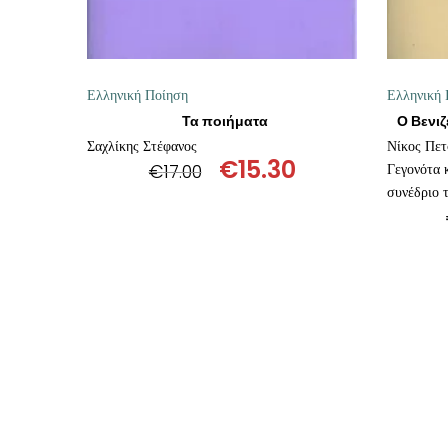
Ελληνική Ποίηση
Ελληνική 
Τα ποιήματα
Σαχλίκης Στέφανος
Νίκος Πε
€
15.30
€
17.00
Γεγονότα κ
Original
Η
συνέδριο 
price
τρέχουσα
was:
τιμή
€17.00.
είναι:
€15.30.
ΠΡΟΣΘΉΚΗ ΣΤΟ ΚΑΛΆΘΙ