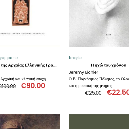
ραμματεία
Ιστορία
Η ηχώ του χρόνου
Ιστορία της Αρχαίας Ελληνικής Γραμματείας
Jeremy Eichler
 Αρχαϊκή και κλασική εποχή
Ο Β΄ Παγκόσμιος Πόλεμος, το Ολο
€
90.00
€
100.00
και η μουσική της μνήμης
€
22.5
Original
Η
€
25.00
Origin
price
τρέχουσα
price
was:
τιμή
was:
€100.00.
είναι:
€25.00
€90.00.