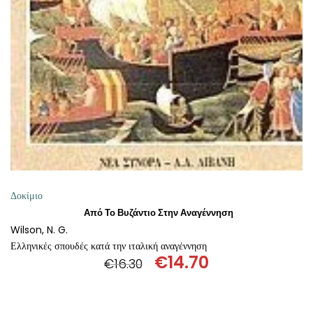
ΠΡΟΣΘΉΚΗ ΣΤΟ ΚΑΛΆΘΙ
Δοκίμιο
Από Το Βυζάντιο Στην Αναγέννηση
Wilson, N. G.
Ελληνικές σπουδές κατά την ιταλική αναγέννηση
€
14.70
€
16.30
Original
Η
price
τρέχουσα
was:
τιμή