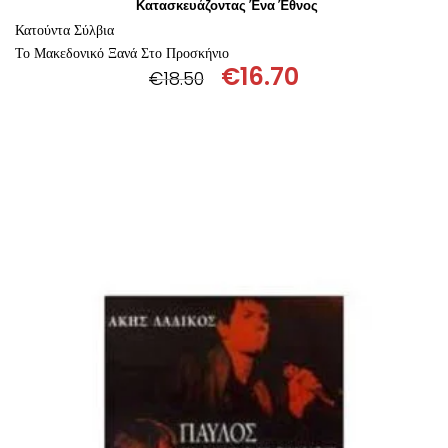
Κατασκευάζοντας Ένα Έθνος
Κατούντα Σύλβια
Το Μακεδονικό Ξανά Στο Προσκήνιο
€
16.70
€
18.50
Original
Η
price
τρέχουσα
was:
τιμή
€18.50.
είναι:
€16.70.