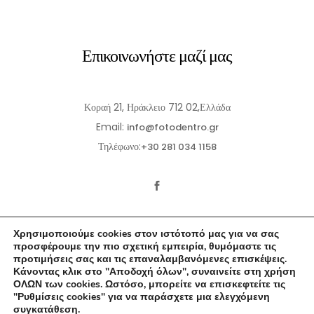
Επικοινωνήστε μαζί μας
Κοραή 21, Ηράκλειο 712 02,Ελλάδα
Email:
info@fotodentro.gr
Τηλέφωνο:
+30 281 034 1158
Χρησιμοποιούμε cookies στον ιστότοπό μας για να σας
προσφέρουμε την πιο σχετική εμπειρία, θυμόμαστε τις
προτιμήσεις σας και τις επαναλαμβανόμενες επισκέψεις.
Κάνοντας κλικ στο "Αποδοχή όλων", συναινείτε στη χρήση
© 2021-2026 Fotodentro. All Rights Reserved
ΟΛΩΝ των cookies. Ωστόσο, μπορείτε να επισκεφτείτε τις
"Ρυθμίσεις cookies" για να παράσχετε μια ελεγχόμενη
Created by
iWorx
συγκατάθεση.