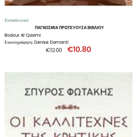
Εκπαιδευτικό
ΠΑΓΚΟΣΜΙΑ ΠΡΩΤΕΥΟΥΣΑ ΒΙΒΛΙΟΥ
Bodour Al Qasimi
Εικονογράφηση: Denise Damanti
€
10.80
€
12.00
Original
Η
price
τρέχουσα
was:
τιμή
€12.00.
είναι:
€10.80.