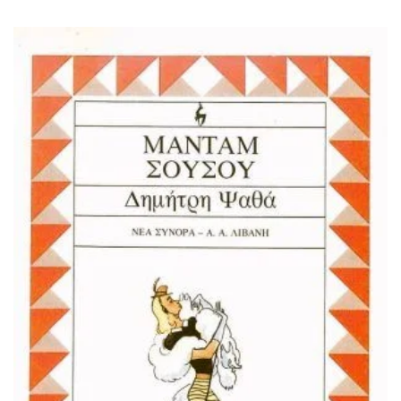
ΙΣΤΟΡΙΚΌ ΜΥΘΙΣΤΌΡΗΜΑ
ΚΙΝΈΖΙΚΗ
ΛΟΓΟΤΕΧΝΊΑ ΤΟΥ ΦΑΝΤΑΣΤΙΚΟΎ
ΙΑΠΩΝΙΚΉ
ΙΣΤΟΡΊΑ
ΓΑΛΛΙΚΉ-ΓΑ
ΠΑΙΔΙΚΌ ΒΙΒΛΊΟ
ΒΑΛΚΑΝΙΚΉ
ΦΙΛΟΣΟΦΊΑ
ΆΛΛΕΣ
ΚΡΗΤΙΚΑ
ΔΟΚΊΜΙΟ
ΓΛΏΣΣΑ