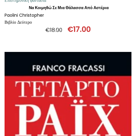
Επιστημονική φαντασία
Να Κοιμηθώ Σε Μια Θάλασσα Από Αστέρια
Paolini Christopher
Βιβλίο Δεύτερο
€
17.00
€
18.90
Original
Η
price
τρέχουσα
was:
τιμή
€18.90.
είναι:
€17.00.