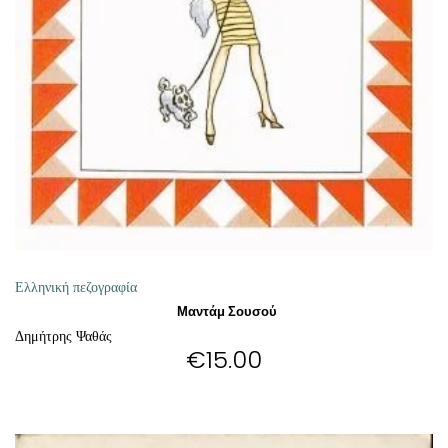
ΘΕΤΙΚΈΣ ΕΠΙΣΤΉΜΕΣ
ΤΈΧΝΕΣ
ΚΌΜΙΚ ΚΑΙ GRAPHIC NOVEL
ΨΥΧΟΛΟΓΊΑ
ΔΙΆΦΟΡΑ
Ελληνική πεζογραφία
Μαντάμ Σουσού
Δημήτρης Ψαθάς
€
15.00