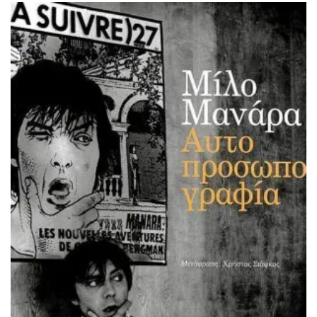
ΙΣΤΟΡΙΚΌ ΜΥΘΙΣΤΌΡΗΜΑ
ΚΙΝΈΖΙΚΗ
ΛΟΓΟΤΕΧΝΊΑ ΤΟΥ ΦΑΝΤΑΣΤΙΚΟΎ
ΙΑΠΩΝΙΚΉ
ΙΣΤΟΡΊΑ
ΓΑΛΛΙΚΉ-ΓΑ
ΠΑΙΔΙΚΌ ΒΙΒΛΊΟ
ΒΑΛΚΑΝΙΚΉ
ΦΙΛΟΣΟΦΊΑ
ΆΛΛΕΣ
ΚΡΗΤΙΚΑ
ΔΟΚΊΜΙΟ
ΓΛΏΣΣΑ