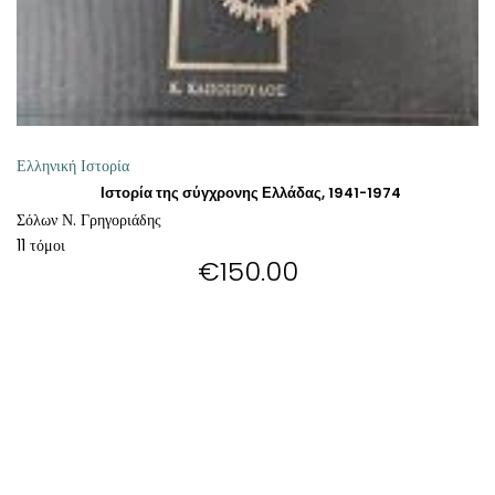
ΘΕΤΙΚΈΣ ΕΠΙΣΤΉΜΕΣ
ΤΈΧΝΕΣ
ΚΌΜΙΚ ΚΑΙ GRAPHIC NOVEL
Ελληνική Ιστορία
ΨΥΧΟΛΟΓΊΑ
Ιστορία της σύγχρονης Ελλάδας, 1941-1974
Σόλων Ν. Γρηγοριάδης
11 τόμοι
ΔΙΆΦΟΡΑ
€
150.00