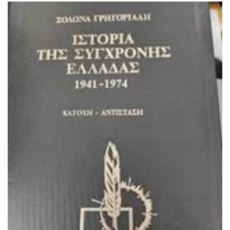
ΙΣΤΟΡΙΚΌ ΜΥΘΙΣΤΌΡΗΜΑ
ΚΙΝΈΖΙΚΗ
ΛΟΓΟΤΕΧΝΊΑ ΤΟΥ ΦΑΝΤΑΣΤΙΚΟΎ
ΙΑΠΩΝΙΚΉ
ΙΣΤΟΡΊΑ
ΓΑΛΛΙΚΉ-ΓΑ
ΠΑΙΔΙΚΌ ΒΙΒΛΊΟ
ΒΑΛΚΑΝΙΚΉ
ΦΙΛΟΣΟΦΊΑ
ΆΛΛΕΣ
ΚΡΗΤΙΚΑ
ΔΟΚΊΜΙΟ
ΓΛΏΣΣΑ