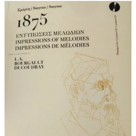
ΙΣΤΟΡΙΚΌ ΜΥΘΙΣΤΌΡΗΜΑ
ΚΙΝΈΖΙΚΗ
ΛΟΓΟΤΕΧΝΊΑ ΤΟΥ ΦΑΝΤΑΣΤΙΚΟΎ
ΙΑΠΩΝΙΚΉ
ΙΣΤΟΡΊΑ
ΓΑΛΛΙΚΉ-ΓΑ
ΠΑΙΔΙΚΌ ΒΙΒΛΊΟ
ΒΑΛΚΑΝΙΚΉ
ΦΙΛΟΣΟΦΊΑ
ΆΛΛΕΣ
ΚΡΗΤΙΚΑ
ΔΟΚΊΜΙΟ
ΓΛΏΣΣΑ