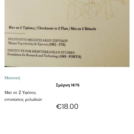
ΘΕΤΙΚΈΣ ΕΠΙΣΤΉΜΕΣ
ΤΈΧΝΕΣ
ΚΌΜΙΚ ΚΑΙ GRAPHIC NOVEL
ΨΥΧΟΛΟΓΊΑ
ΔΙΆΦΟΡΑ
Μουσική
Σμύρνη 1875
Ματ σε 2 Υφέσεις
εντυπώσεις μελωδιών
€
18.00