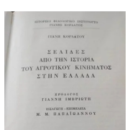
ΙΣΤΟΡΙΚΌ ΜΥΘΙΣΤΌΡΗΜΑ
ΚΙΝΈΖΙΚΗ
ΛΟΓΟΤΕΧΝΊΑ ΤΟΥ ΦΑΝΤΑΣΤΙΚΟΎ
ΙΑΠΩΝΙΚΉ
ΙΣΤΟΡΊΑ
ΓΑΛΛΙΚΉ-ΓΑ
ΠΑΙΔΙΚΌ ΒΙΒΛΊΟ
ΒΑΛΚΑΝΙΚΉ
ΦΙΛΟΣΟΦΊΑ
ΆΛΛΕΣ
ΚΡΗΤΙΚΑ
ΔΟΚΊΜΙΟ
ΓΛΏΣΣΑ