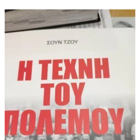
ΙΣΤΟΡΙΚΌ ΜΥΘΙΣΤΌΡΗΜΑ
ΚΙΝΈΖΙΚΗ
ΛΟΓΟΤΕΧΝΊΑ ΤΟΥ ΦΑΝΤΑΣΤΙΚΟΎ
ΙΑΠΩΝΙΚΉ
ΙΣΤΟΡΊΑ
ΓΑΛΛΙΚΉ-ΓΑ
ΠΑΙΔΙΚΌ ΒΙΒΛΊΟ
ΒΑΛΚΑΝΙΚΉ
ΦΙΛΟΣΟΦΊΑ
ΆΛΛΕΣ
ΚΡΗΤΙΚΑ
ΔΟΚΊΜΙΟ
ΓΛΏΣΣΑ