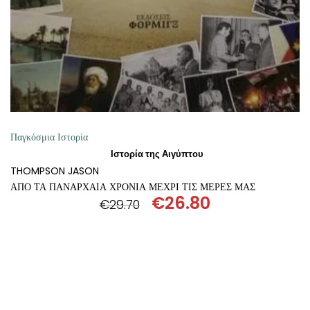
Παγκόσμια Ιστορία
Ιστορία της Αιγύπτου
THOMPSON JASON
ΑΠΟ ΤΑ ΠΑΝΑΡΧΑΙΑ ΧΡΟΝΙΑ ΜΕΧΡΙ ΤΙΣ ΜΕΡΕΣ ΜΑΣ
€
26.80
€
29.70
Original
Η
price
τρέχουσα
was:
τιμή
€29.70.
είναι:
€26.80.