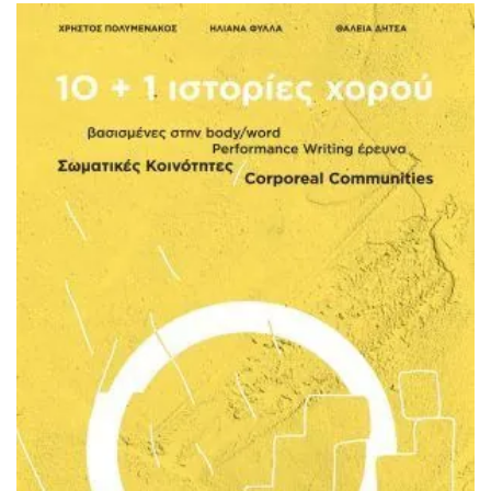
ΙΣΤΟΡΙΚΌ ΜΥΘΙΣΤΌΡΗΜΑ
ΚΙΝΈΖΙΚΗ
ΛΟΓΟΤΕΧΝΊΑ ΤΟΥ ΦΑΝΤΑΣΤΙΚΟΎ
ΙΑΠΩΝΙΚΉ
ΙΣΤΟΡΊΑ
ΓΑΛΛΙΚΉ-ΓΑ
ΠΑΙΔΙΚΌ ΒΙΒΛΊΟ
ΒΑΛΚΑΝΙΚΉ
ΦΙΛΟΣΟΦΊΑ
ΆΛΛΕΣ
ΚΡΗΤΙΚΑ
ΔΟΚΊΜΙΟ
ΓΛΏΣΣΑ