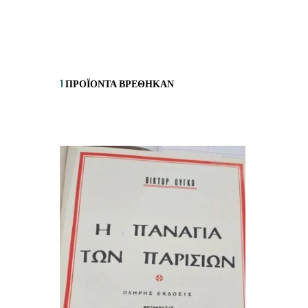
ΙΣΤΟΡΙΚΌ ΜΥΘΙΣΤΌΡΗΜΑ
ΚΙ
ΛΟΓΟΤΕΧΝΊΑ ΤΟΥ ΦΑΝΤΑΣΤΙΚΟΎ
ΙΑ
ΙΣΤΟΡΊΑ
1
ΠΡΟΪΌΝΤΑ ΒΡΈΘΗΚΑΝ
ΓΑ
ΠΑΙΔΙΚΌ ΒΙΒΛΊΟ
ΒΑ
ΦΙΛΟΣΟΦΊΑ
ΆΛ
ΚΡΗΤΙΚΑ
ΔΟΚΊΜΙΟ
ΓΛΏΣΣΑ