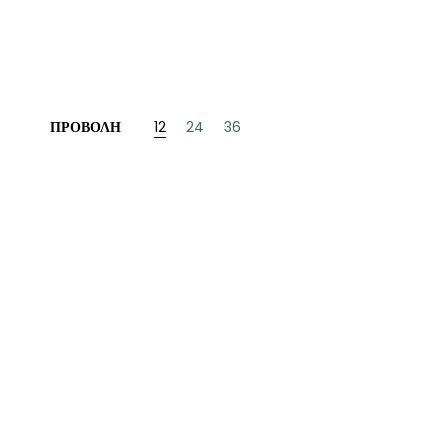
ΝΈΖΙΚΗ
ΠΩΝΙΚΉ
ΛΛΙΚΉ-ΓΑΛΛΌΦΩΝΗ
ΠΡΟΒΟΛΉ
12
24
36
ΛΚΑΝΙΚΉ
ΛΕΣ