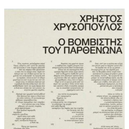
ΙΣΤΟΡΙΚΌ ΜΥΘΙΣΤΌΡΗΜΑ
ΚΙΝΈΖΙΚΗ
ΛΟΓΟΤΕΧΝΊΑ ΤΟΥ ΦΑΝΤΑΣΤΙΚΟΎ
ΙΑΠΩΝΙΚΉ
ΙΣΤΟΡΊΑ
ΓΑΛΛΙΚΉ-ΓΑ
ΠΑΙΔΙΚΌ ΒΙΒΛΊΟ
ΒΑΛΚΑΝΙΚΉ
ΦΙΛΟΣΟΦΊΑ
ΆΛΛΕΣ
ΚΡΗΤΙΚΑ
ΔΟΚΊΜΙΟ
ΓΛΏΣΣΑ