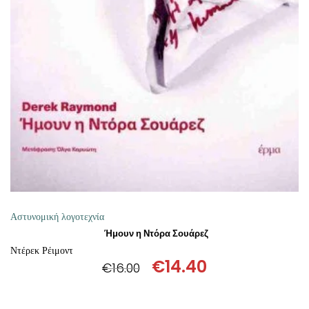
ΠΡΟΣΘΉΚΗ ΣΤΟ ΚΑΛΆΘΙ
Αστυνομική λογοτεχνία
Ήμουν η Ντόρα Σουάρεζ
Ντέρεκ Ρέιμοντ
€
14.40
€
16.00
Original
Η
price
τρέχουσα