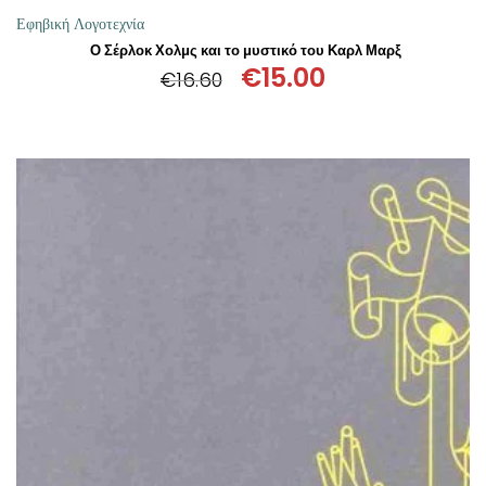
Εφηβική Λογοτεχνία
Ο Σέρλοκ Χολμς και το μυστικό του Καρλ Μαρξ
€
15.00
€
16.60
Original
Η
price
τρέχουσα
was:
τιμή
€16.60.
είναι:
€15.00.