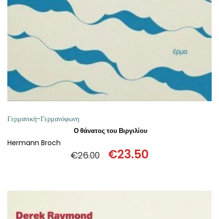
ΠΡΟΣΘΉΚΗ ΣΤΟ ΚΑΛΆΘΙ
Γερμανική-Γερμανόφωνη
Ο θάνατος του Βιργιλίου
Hermann Broch
€
23.50
€
26.00
Original
Η
price
τρέχουσα
was:
τιμή
€26.00.
είναι:
€23.50.