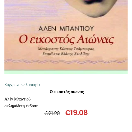
ΘΕΤΙΚΈΣ ΕΠΙΣΤΉΜΕΣ
ΤΈΧΝΕΣ
ΚΌΜΙΚ ΚΑΙ GRAPHIC NOVEL
ΨΥΧΟΛΟΓΊΑ
ΔΙΆΦΟΡΑ
Σύγχρονη Φιλοσοφία
Ο εικοστός αιώνας
Αλέν Μπαντιού
σκληρόδετη έκδοση
€
19.08
€
21.20
Original
Η
price
τρέχουσα