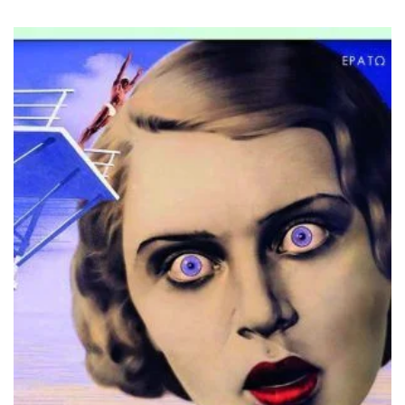
ΙΣΤΟΡΙΚΌ ΜΥΘΙΣΤΌΡΗΜΑ
ΚΙΝΈΖΙΚΗ
ΛΟΓΟΤΕΧΝΊΑ ΤΟΥ ΦΑΝΤΑΣΤΙΚΟΎ
ΙΑΠΩΝΙΚΉ
ΙΣΤΟΡΊΑ
ΓΑΛΛΙΚΉ-ΓΑ
ΠΑΙΔΙΚΌ ΒΙΒΛΊΟ
ΒΑΛΚΑΝΙΚΉ
ΦΙΛΟΣΟΦΊΑ
ΆΛΛΕΣ
ΚΡΗΤΙΚΑ
ΔΟΚΊΜΙΟ
ΓΛΏΣΣΑ