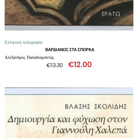
Ελληνική πεζογραφία
ΒΑΡΔΙΑΝΟΣ ΣΤΑ ΣΠΟΡΚΑ
Αλέξανδρος Παπαδιαμάντης
€
12.00
€
13.30
Original
Η
price
τρέχουσα
was:
τιμή
€13.30.
είναι:
€12.00.