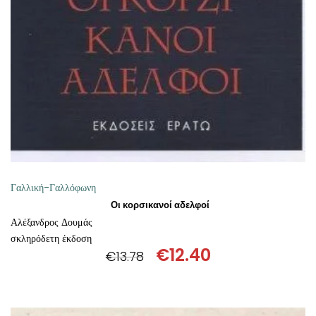
ΠΡΟΣΘΉΚΗ ΣΤΟ ΚΑΛΆΘΙ
Γαλλική-Γαλλόφωνη
Οι κορσικανοί αδελφοί
Αλέξανδρος Δουμάς
σκληρόδετη έκδοση
€
12.40
€
13.78
Original
Η
price
τρέχουσα
was:
τιμή