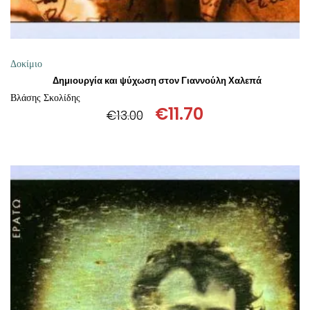
Δοκίμιο
Δημιουργία και ψύχωση στον Γιαννούλη Χαλεπά
Βλάσης Σκολίδης
€
11.70
€
13.00
Original
Η
price
τρέχουσα
was:
τιμή
€13.00.
είναι:
€11.70.