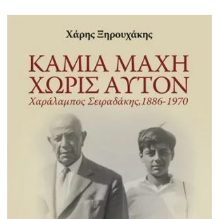
ΙΣΤΟΡΙΚΌ ΜΥΘΙΣΤΌΡΗΜΑ
ΚΙΝΈΖΙΚΗ
ΛΟΓΟΤΕΧΝΊΑ ΤΟΥ ΦΑΝΤΑΣΤΙΚΟΎ
ΙΑΠΩΝΙΚΉ
ΙΣΤΟΡΊΑ
ΓΑΛΛΙΚΉ-ΓΑ
ΠΑΙΔΙΚΌ ΒΙΒΛΊΟ
ΒΑΛΚΑΝΙΚΉ
ΦΙΛΟΣΟΦΊΑ
ΆΛΛΕΣ
ΚΡΗΤΙΚΑ
ΔΟΚΊΜΙΟ
ΓΛΏΣΣΑ