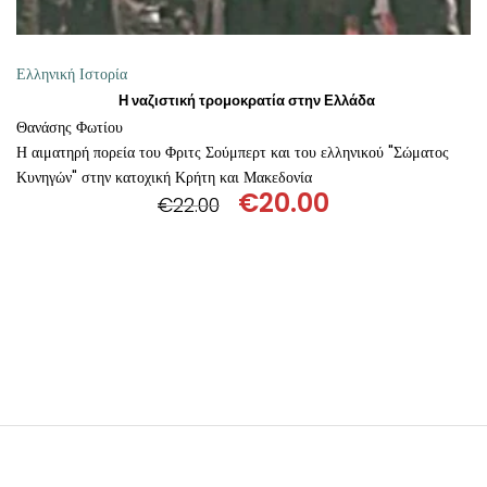
Ελληνική Ιστορία
Η ναζιστική τρομοκρατία στην Ελλάδα
Θανάσης Φωτίου
Η αιματηρή πορεία του Φριτς Σούμπερτ και του ελληνικού "Σώματος
Κυνηγών" στην κατοχική Κρήτη και Μακεδονία
€
20.00
€
22.00
Original
Η
price
τρέχουσα
was:
τιμή
€22.00.
είναι:
€20.00.