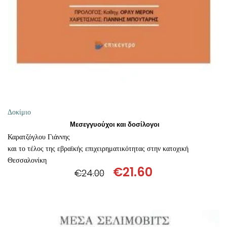
Δοκίμιο
Μεσεγγυούχοι και δοσίλογοι
Καρατζόγλου Γιάννης
και το τέλος της εβραϊκής επιχειρηματικότητας στην κατοχική
Θεσσαλονίκη
€
21.60
€
24.00
Original
Η
price
τρέχουσα
was:
τιμή
€24.00.
είναι: