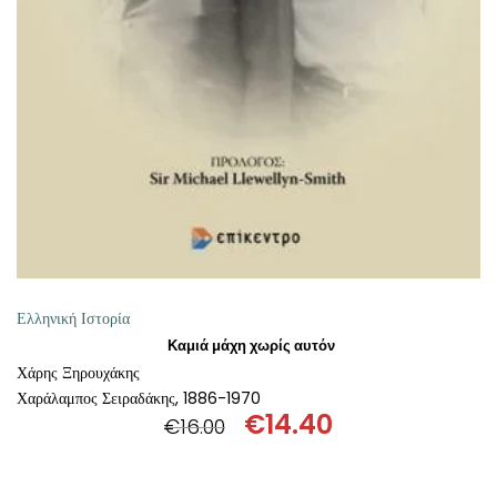
ΘΕΤΙΚΈΣ ΕΠΙΣΤΉΜΕΣ
ΤΈΧΝΕΣ
ΚΌΜΙΚ ΚΑΙ GRAPHIC NOVEL
ΨΥΧΟΛΟΓΊΑ
ΔΙΆΦΟΡΑ
Ελληνική Ιστορία
Καμιά μάχη χωρίς αυτόν
Χάρης Ξηρουχάκης
Χαράλαμπος Σειραδάκης, 1886-1970
€
14.40
€
16.00
Original
Η
price
τρέχουσα