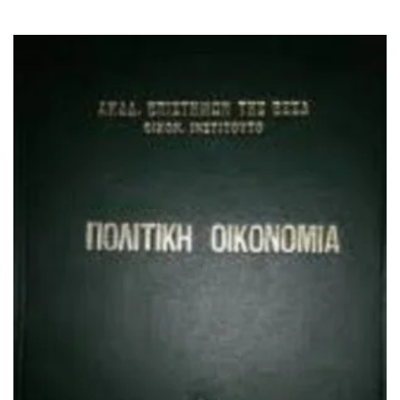
ΙΣΤΟΡΙΚΌ ΜΥΘΙΣΤΌΡΗΜΑ
ΚΙΝΈΖΙΚΗ
ΛΟΓΟΤΕΧΝΊΑ ΤΟΥ ΦΑΝΤΑΣΤΙΚΟΎ
ΙΑΠΩΝΙΚΉ
ΙΣΤΟΡΊΑ
ΓΑΛΛΙΚΉ-ΓΑ
ΠΑΙΔΙΚΌ ΒΙΒΛΊΟ
ΒΑΛΚΑΝΙΚΉ
ΦΙΛΟΣΟΦΊΑ
ΆΛΛΕΣ
ΚΡΗΤΙΚΑ
ΔΟΚΊΜΙΟ
ΓΛΏΣΣΑ