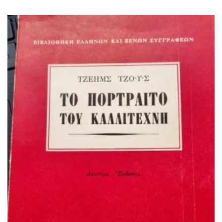
ΙΣΤΟΡΙΚΌ ΜΥΘΙΣΤΌΡΗΜΑ
ΚΙΝΈΖΙΚΗ
ΛΟΓΟΤΕΧΝΊΑ ΤΟΥ ΦΑΝΤΑΣΤΙΚΟΎ
ΙΑΠΩΝΙΚΉ
ΙΣΤΟΡΊΑ
ΓΑΛΛΙΚΉ-ΓΑ
ΠΑΙΔΙΚΌ ΒΙΒΛΊΟ
ΒΑΛΚΑΝΙΚΉ
ΦΙΛΟΣΟΦΊΑ
ΆΛΛΕΣ
ΚΡΗΤΙΚΑ
ΔΟΚΊΜΙΟ
ΓΛΏΣΣΑ