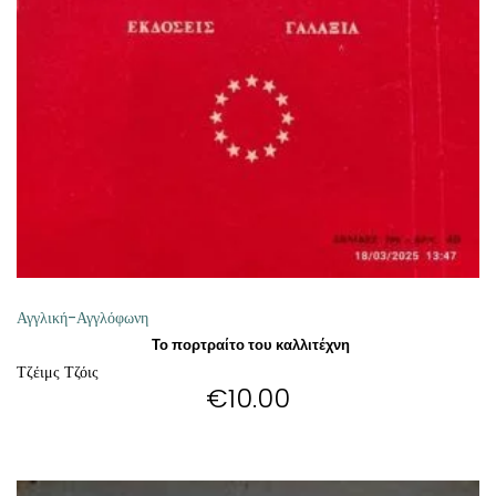
ΘΕΤΙΚΈΣ ΕΠΙΣΤΉΜΕΣ
ΤΈΧΝΕΣ
ΚΌΜΙΚ ΚΑΙ GRAPHIC NOVEL
ΨΥΧΟΛΟΓΊΑ
ΔΙΆΦΟΡΑ
Αγγλική-Αγγλόφωνη
Το πορτραίτο του καλλιτέχνη
Τζέιμς Τζόις
€
10.00