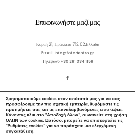
Επικοινωνήστε μαζί μας
Κοραή 21, Ηράκλειο 712 02,Ελλάδα
Email:
info@fotodentro.gr
Τηλέφωνο:
+30 281 034 1158
Χρησιμοποιούμε cookies στον ιστότοπό μας για να σας
προσφέρουμε την πιο σχετική εμπειρία, θυμόμαστε τις
προτιμήσεις σας και τις επαναλαμβανόμενες επισκέψεις.
Κάνοντας κλικ στο "Αποδοχή όλων", συναινείτε στη χρήση
© 2021-2026 Fotodentro. All Rights Reserved
ΟΛΩΝ των cookies. Ωστόσο, μπορείτε να επισκεφτείτε τις
"Ρυθμίσεις cookies" για να παράσχετε μια ελεγχόμενη
Created by
iWorx
συγκατάθεση.