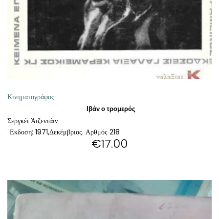
Κινηματογράφος
Ιβάν ο τρομερός
Σεργκέι Άιζεντάιν
¨Εκδοση: 1971,Δεκέμβριος. Αρθμός 218
€
17.00