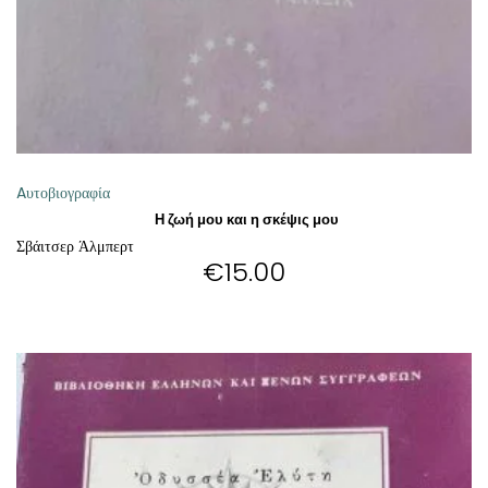
Aυτοβιογραφία
Η ζωή μου και η σκέψις μου
Σβάιτσερ Άλμπερτ
€
15.00