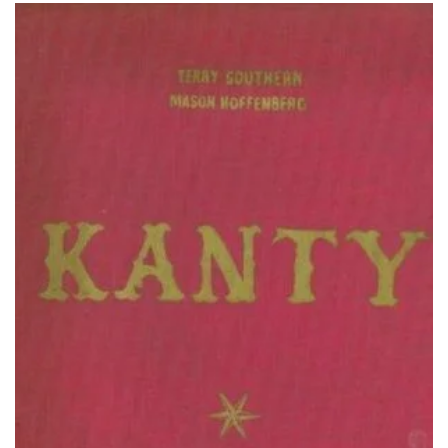
ΙΣΤΟΡΙΚΌ ΜΥΘΙΣΤΌΡΗΜΑ
ΚΙΝΈΖΙΚΗ
ΛΟΓΟΤΕΧΝΊΑ ΤΟΥ ΦΑΝΤΑΣΤΙΚΟΎ
ΙΑΠΩΝΙΚΉ
ΙΣΤΟΡΊΑ
ΓΑΛΛΙΚΉ-ΓΑ
ΠΑΙΔΙΚΌ ΒΙΒΛΊΟ
ΒΑΛΚΑΝΙΚΉ
ΦΙΛΟΣΟΦΊΑ
ΆΛΛΕΣ
ΚΡΗΤΙΚΑ
ΔΟΚΊΜΙΟ
ΓΛΏΣΣΑ