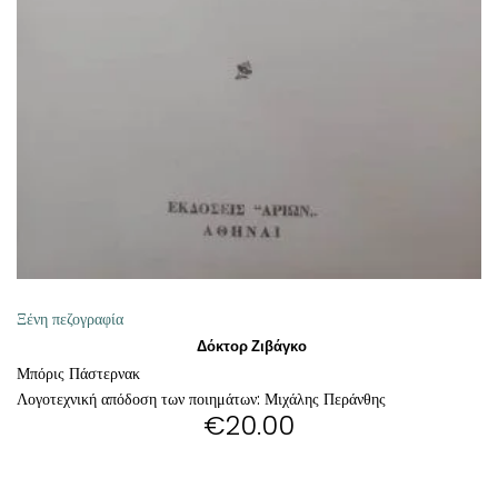
ΘΕΤΙΚΈΣ ΕΠΙΣΤΉΜΕΣ
ΤΈΧΝΕΣ
ΚΌΜΙΚ ΚΑΙ GRAPHIC NOVEL
ΨΥΧΟΛΟΓΊΑ
ΔΙΆΦΟΡΑ
Ξένη πεζογραφία
Δόκτορ Ζιβάγκο
Μπόρις Πάστερνακ
Λογοτεχνική απόδοση των ποιημάτων: Μιχάλης Περάνθης
€
20.00