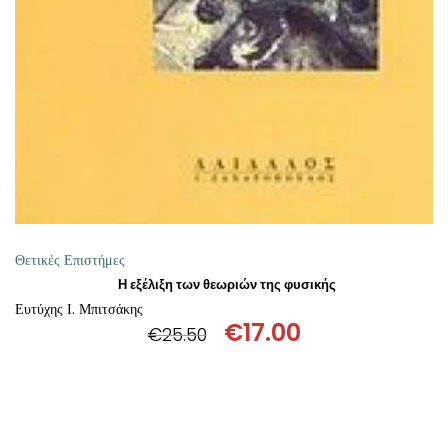
ΘΕΤΙΚΈΣ ΕΠΙΣΤΉΜΕΣ
ΤΈΧΝΕΣ
ΚΌΜΙΚ ΚΑΙ GRAPHIC NOVEL
ΨΥΧΟΛΟΓΊΑ
ΔΙΆΦΟΡΑ
Θετικές Επιστήμες
Η εξέλιξη των θεωριών της φυσικής
Ευτύχης Ι. Μπιτσάκης
€
17.00
€
25.50
Original
Η
price
τρέχουσα
was:
τιμή
€25.50.
είναι: