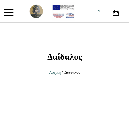
Πίσω
Πίσω
Πίσω
Πίσω
Πίσω
Πίσω
Πίσω
Πίσω
Πίσω
EN
ΚΑΤΗΓΟΡΊΕΣ
ΞΈΝΗ ΠΕΖΟΓΡ
ΠΟΊΗΣΗ
ΙΣΤΟΡΊΑ
ΠΑΙΔΙΚΌ ΒΙΒΛ
ΦΙΛΟΣΟΦΊΑ
ΚΡΗΤΙΚΑ
ΔΟΚΊΜΙΟ
ΤΈΧΝΕΣ
ΠΡΟΣΦΟΡΈΣ
ΙΣΠΑΝΙΚΉ-Ι
ΕΛΛΗΝΙΚΉ ΠΟ
ΕΛΛΗΝΙΚΉ ΙΣ
ΠΑΡΑΜΎΘΙΑ Α
ΑΡΧΑΊΑ ΕΛΛΗ
ΚΡΗΤΙΚΌ ΘΈΑ
ΚΟΙΝΩΝΙΟΛΟΓ
ΖΩΓΡΑΦΙΚΉ
ΠΑΛΑΙΆ-ΜΕΤΑΧΕΙΡΙΣΜΈΝΑ
ΙΤΑΛΙΚΉ
ΞΕΝΌΓΛΩΣΣΗ
ΕΥΡΩΠΑΪΚΉ Ι
ΒΙΒΛΊΑ ΓΝΏΣΕ
ΣΎΓΧΡΟΝΗ ΦΙ
ΛΟΓΟΤΕΧΝΊΑ
ΠΟΛΙΤΙΚΉ
ΚΙΝΗΜΑΤΟΓΡ
Δαίδαλος
ΕΛΛΗΝΙΚΉ ΠΕΖΟΓΡΑΦΊΑ
ΑΓΓΛΙΚΉ-ΑΓ
ΠΑΓΚΌΣΜΙΑ Ι
ΕΦΗΒΙΚΉ ΛΟΓ
ΚΡΗΤΟΛΟΓΙΚ
ΙΣΤΟΡΊΑ
ΦΩΤΟΓΡΑΦΊΑ
Αρχική
Δαίδαλος
ΞΈΝΗ ΠΕΖΟΓΡΑΦΊΑ
ΓΕΡΜΑΝΙΚΉ-
ΙΣΤΟΡΊΑ
ΟΙΚΟΛΟΓΊΑ
ΜΟΥΣΙΚΉ
ΠΟΊΗΣΗ
ΡΏΣΙΚΗ
ΘΡΗΣΚΕΙΟΛΟΓ
ΑΣΤΥΝΟΜΙΚΉ ΛΟΓΟΤΕΧΝΊΑ
ΠΟΡΤΟΓΑΛΙΚΉ