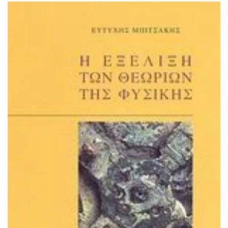
ΙΣΤΟΡΙΚΌ ΜΥΘΙΣΤΌΡΗΜΑ
ΚΙΝΈΖΙΚΗ
ΛΟΓΟΤΕΧΝΊΑ ΤΟΥ ΦΑΝΤΑΣΤΙΚΟΎ
ΙΑΠΩΝΙΚΉ
ΙΣΤΟΡΊΑ
ΓΑΛΛΙΚΉ-ΓΑ
ΠΑΙΔΙΚΌ ΒΙΒΛΊΟ
ΒΑΛΚΑΝΙΚΉ
ΦΙΛΟΣΟΦΊΑ
ΆΛΛΕΣ
ΚΡΗΤΙΚΑ
ΔΟΚΊΜΙΟ
ΓΛΏΣΣΑ