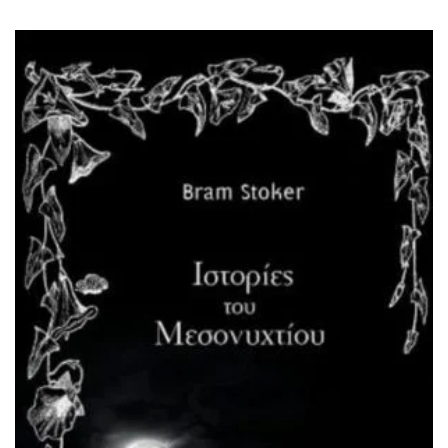
ΙΣΤΟΡΙΚΌ ΜΥΘΙΣΤΌΡΗΜΑ
ΚΙΝΈΖΙΚΗ
ΛΟΓΟΤΕΧΝΊΑ ΤΟΥ ΦΑΝΤΑΣΤΙΚΟΎ
ΙΑΠΩΝΙΚΉ
ΙΣΤΟΡΊΑ
ΓΑΛΛΙΚΉ-ΓΑ
ΠΑΙΔΙΚΌ ΒΙΒΛΊΟ
ΒΑΛΚΑΝΙΚΉ
ΦΙΛΟΣΟΦΊΑ
ΆΛΛΕΣ
ΚΡΗΤΙΚΑ
ΔΟΚΊΜΙΟ
ΓΛΏΣΣΑ