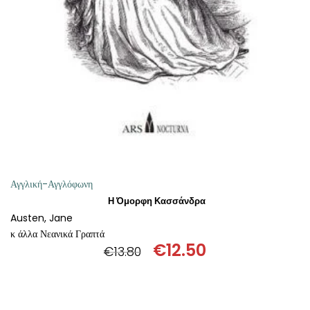
ΠΡΟΣΘΉΚΗ ΣΤΟ ΚΑΛΆΘΙ
Αγγλική-Αγγλόφωνη
Η Όμορφη Κασσάνδρα
Austen, Jane
κ άλλα Νεανικά Γραπτά
€
12.50
€
13.80
Original
Η
price
τρέχουσα
was:
τιμή