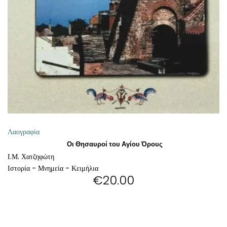
ΘΕΤΙΚΈΣ ΕΠΙΣΤΉΜΕΣ
ΤΈΧΝΕΣ
ΚΌΜΙΚ ΚΑΙ GRAPHIC NOVEL
ΨΥΧΟΛΟΓΊΑ
ΔΙΆΦΟΡΑ
Λαογραφία
Οι Θησαυροί του Αγίου Όρους
Ι.Μ. Χατζηφώτη
Ιστορία - Μνημεία - Κειμήλια
€
20.00