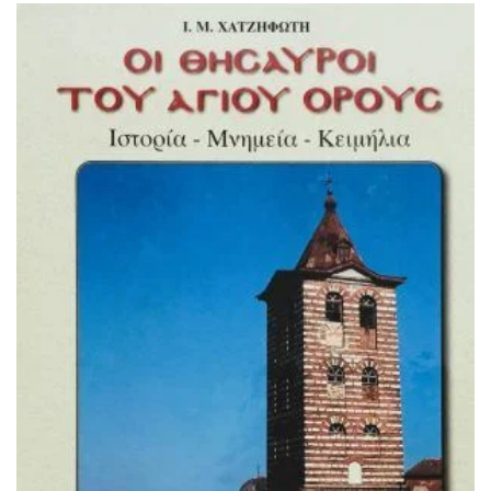
ΙΣΤΟΡΙΚΌ ΜΥΘΙΣΤΌΡΗΜΑ
ΚΙΝΈΖΙΚΗ
ΛΟΓΟΤΕΧΝΊΑ ΤΟΥ ΦΑΝΤΑΣΤΙΚΟΎ
ΙΑΠΩΝΙΚΉ
ΙΣΤΟΡΊΑ
ΓΑΛΛΙΚΉ-ΓΑ
ΠΑΙΔΙΚΌ ΒΙΒΛΊΟ
ΒΑΛΚΑΝΙΚΉ
ΦΙΛΟΣΟΦΊΑ
ΆΛΛΕΣ
ΚΡΗΤΙΚΑ
ΔΟΚΊΜΙΟ
ΓΛΏΣΣΑ