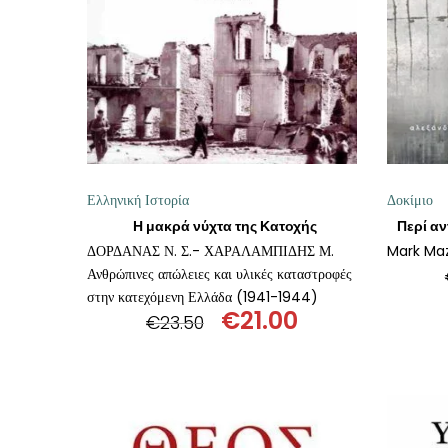
ΘΕΤΙΚΈΣ ΕΠΙΣΤΉΜΕΣ
ΤΈΧΝΕΣ
ΚΌΜΙΚ ΚΑΙ GRAPHIC NOVEL
ΨΥΧΟΛΟΓΊΑ
Ελληνική Ιστορία
Δοκίμιο
ΔΙΆΦΟΡΑ
Η μακρά νύχτα της Κατοχής
ΔΟΡΔΑΝΑΣ Ν. Σ.- ΧΑΡΑΛΑΜΠΙΔΗΣ Μ.
Mark Ma
Ανθρώπινες απώλειες και υλικές καταστροφές
στην κατεχόμενη Ελλάδα (1941-1944)
€
21.00
€
23.50
Original
Η
price
τρέχουσα
was:
τιμή
€23.50.
είναι:
€21.00.