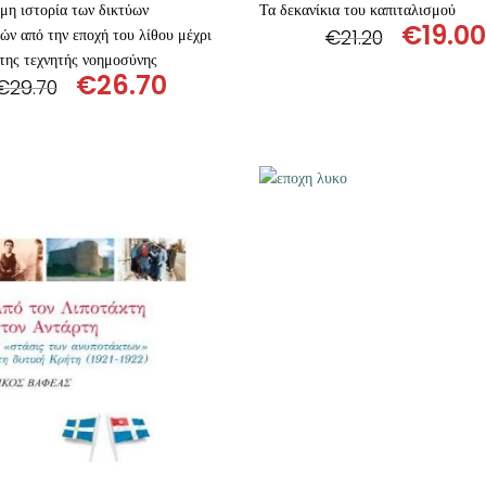
μη ιστορία των δικτύων
Τα δεκανίκια του καπιταλισμού
€
19.00
ών από την εποχή του λίθου μέχρι
€
21.20
Origin
 της τεχνητής νοημοσύνης
€
26.70
price
€
29.70
Original
Η
was:
price
τρέχουσα
€21.20.
was:
τιμή
€29.70.
είναι:
€26.70.
ΠΡΟΣΘΉΚΗ ΣΤΟ ΚΑΛΆΘΙ
ΠΡΟΣΘΉΚΗ ΣΤΟ ΚΑΛΆΘ