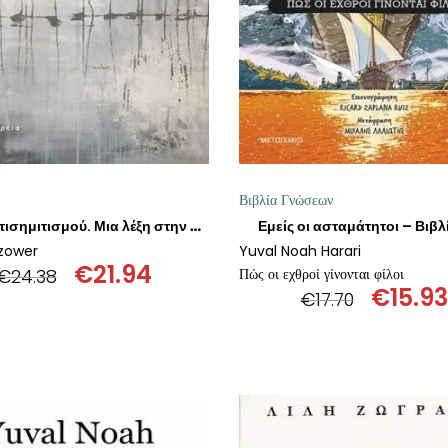
Βιβλία Γνώσεων
Εμείς οι ασταμάτητοι – Βιβλί
Περί αντισημιτισμού. Μια λέξη στην ιστορία
zower
Yuval Noah Harari
€
21.94
€
24.38
Πώς οι εχθροί γίνονται φίλοι
€
15.93
Original
Η
€
17.70
Origin
price
τρέχουσα
price
was:
τιμή
was:
€24.38.
είναι:
€17.70.
€21.94.