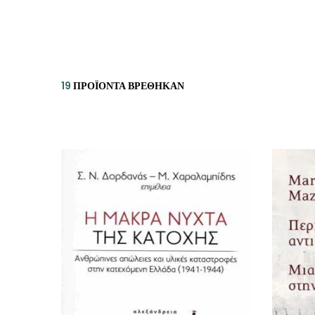
ΙΣΤΟΡΙΚΌ ΜΥΘΙΣΤΌΡΗΜΑ
ΚΙ
ΛΟΓΟΤΕΧΝΊΑ ΤΟΥ ΦΑΝΤΑΣΤΙΚΟΎ
ΙΑ
ΙΣΤΟΡΊΑ
19
ΠΡΟΪΌΝΤΑ ΒΡΈΘΗΚΑΝ
ΓΑ
ΠΑΙΔΙΚΌ ΒΙΒΛΊΟ
ΒΑ
ΦΙΛΟΣΟΦΊΑ
ΆΛ
ΚΡΗΤΙΚΑ
ΔΟΚΊΜΙΟ
ΓΛΏΣΣΑ