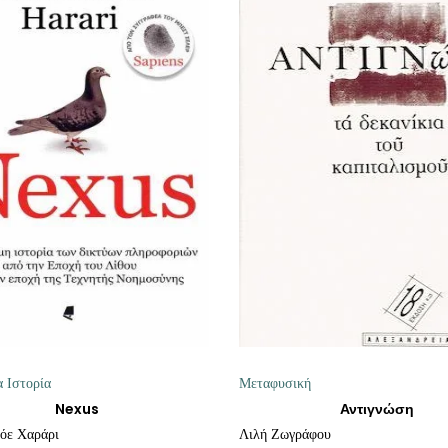
ΠΡΟΣΘΉΚΗ ΣΤΟ ΚΑΛΆΘΙ
ΠΡΟΣΘΉΚΗ ΣΤΟ ΚΑΛΆΘ
 Ιστορία
Μεταφυσική
Nexus
Αντιγνώση
όε Χαράρι
Λιλή Ζωγράφου