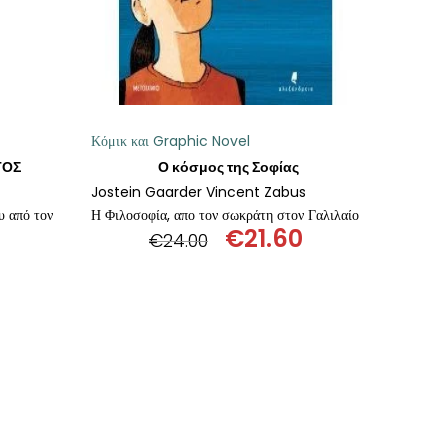
Κόμικ και Graphic Novel
ΤΟΣ
Ο κόσμος της Σοφίας
Jostein Gaarder Vincent Zabus
υ από τον
Η Φιλοσοφία, απο τον σωκράτη στον Γαλιλαίο
€
21.60
€
24.00
Original
Η
al
Η
price
τρέχουσα
τρέχουσα
was:
τιμή
τιμή
€24.00.
είναι:
είναι:
€21.60.
€19.00.
Ι
ΠΡΟΣΘΉΚΗ ΣΤΟ ΚΑΛΆΘΙ