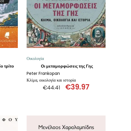
Οικολογία
ο τρίτο
Οι μεταμορφώσεις της Γης
Peter Frankopan
Κλίμα, οικολογία και ιστορία
€
39.97
€
44.41
al
Η
Original
Η
τρέχουσα
price
τρέχουσα
τιμή
was:
τιμή
είναι:
€44.41.
είναι:
€15.93.
€39.97.